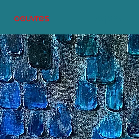
oeuvres
expos