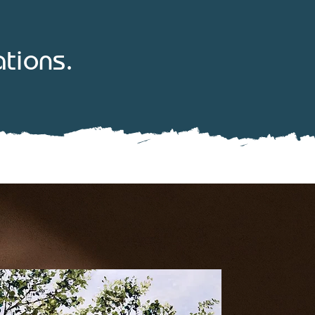
.
ations.