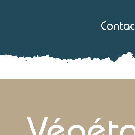
Contac
Végét