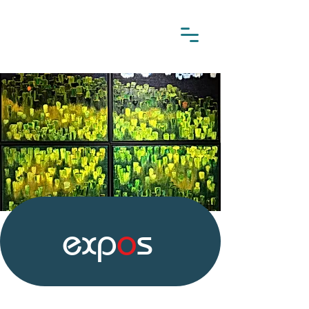
exp
o
s