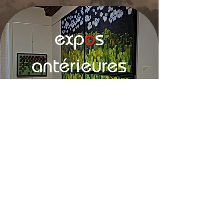
exp
o
s
antérieures
Mentions légales