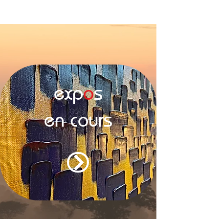
exp
o
s
en c
o
urs