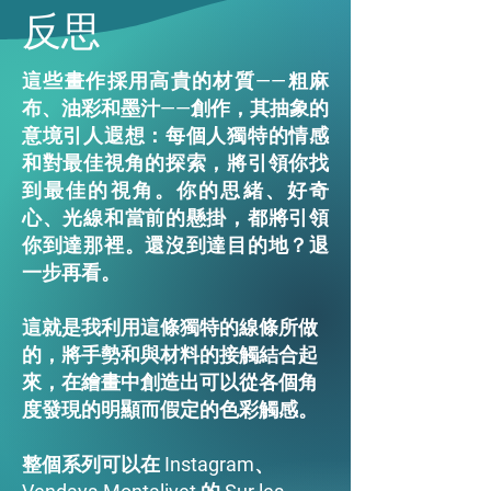
反思
這些畫作採用高貴的材質——粗麻
布、油彩和墨汁——創作，其抽象的
意境引人遐想：每個人獨特的情感
和對最佳視角的探索，將引領你找
到最佳的視角。你的思緒、好奇
心、光線和當前的懸掛，都將引領
你到達那裡。還沒到達目的地？退
一步再看。
這就是我利用這條獨特的線條所做
的，將手勢和與材料的接觸結合起
來，在繪畫中創造出可以從各個角
度發現的明顯而假定的色彩觸感。
整個系列可以在 Instagram、