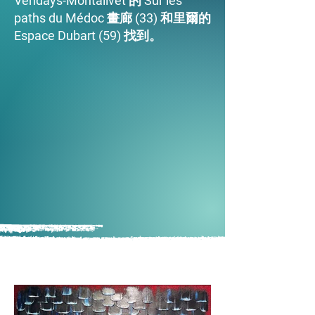
Vendays-Montalivet 的 Sur les
paths du Médoc 畫廊 (33) 和里爾的
Espace Dubart (59) 找到。